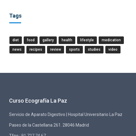
Tags
diet
food
gallery
health
lifestyle
medication
news
recipes
review
sports
studies
video
Curso Ecografía La Paz
Servicio de Aparato Digestivo | Hospital Universitario La Paz
Paseo de la Castellana 261. 28046 Madrid
Tfno.:
91 727 74 67